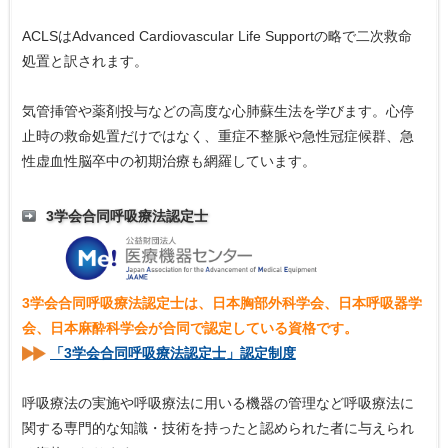
ACLSはAdvanced Cardiovascular Life Supportの略で二次救命
処置と訳されます。
気管挿管や薬剤投与などの高度な心肺蘇生法を学びます。心停
止時の救命処置だけではなく、重症不整脈や急性冠症候群、急
性虚血性脳卒中の初期治療も網羅しています。
3学会合同呼吸療法認定士
3学会合同呼吸療法認定士は、日本胸部外科学会、日本呼吸器学
会、日本麻酔科学会が合同で認定している資格です。
「3学会合同呼吸療法認定士」認定制度
呼吸療法の実施や呼吸療法に用いる機器の管理など呼吸療法に
関する専門的な知識・技術を持ったと認められた者に与えられ