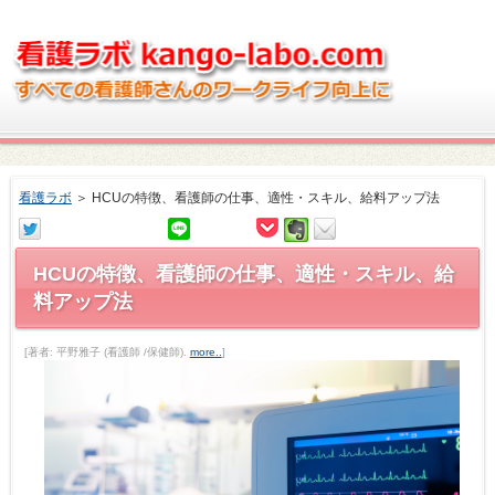
看護ラボ
＞
HCUの特徴、看護師の仕事、適性・スキル、給料アップ法
HCUの特徴、看護師の仕事、適性・スキル、給
料アップ法
[著者: 平野雅子 (看護師 /保健師).
more..
]