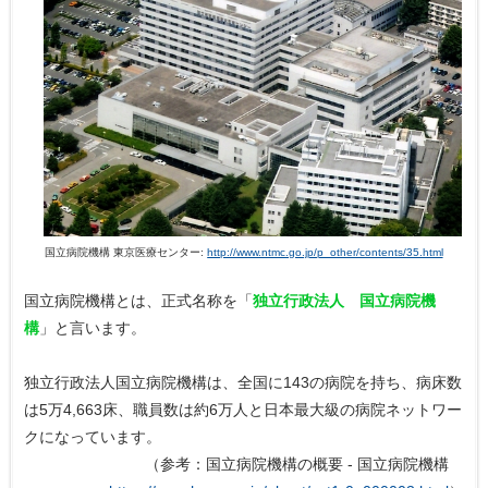
国立病院機構 東京医療センター:
http://www.ntmc.go.jp/p_other/contents/35.html
国立病院機構とは、正式名称を「
独立行政法人 国立病院機
構
」と言います。
独立行政法人国立病院機構は、全国に143の病院を持ち、病床数
は5万4,663床、職員数は約6万人と日本最大級の病院ネットワー
クになっています。
（参考：国立病院機構の概要 - 国立病院機構