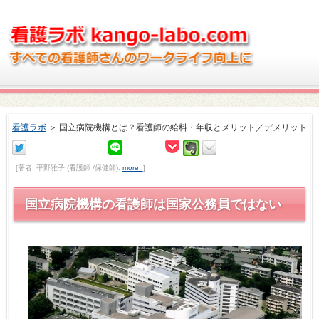
看護ラボ
＞
国立病院機構とは？看護師の給料・年収とメリット／デメリット
[著者: 平野雅子 (看護師 /保健師).
more..
]
国立病院機構の看護師は国家公務員ではない