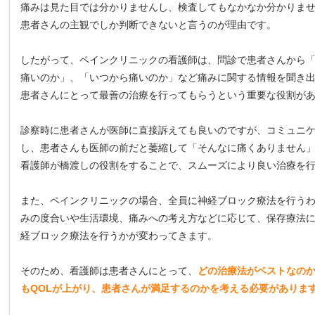
痛みは見た目では分かりませんし、検査してもなかなか分かりま
患者さんの主観でしか判断できないと言うのが理由です。
したがって、ペインクリニックの看護師は、問診で患者さんから
痛いのか」、「いつから痛いのか」など痛みに関する情報を聞き
患者さんにとって最善の治療を行ってもらうという重要な役割が
診察時に患者さんが医師に直接訴えても良いのですが、コミュニ
し、患者さんも医師の前だと萎縮して「そんなに痛くありません
看護師が橋渡しの役割をすることで、スムーズにより良い治療を
また、ペインクリニックの場合、全員に神経ブロック療法を行う
みの度合いや生活環境、痛みへの考え方などに応じて、保存療法
経ブロック療法を行うかが変わってきます。
そのため、看護師は患者さんにとって、
どの治療法がベストなの
もQOLが上がり、患者さんが満足するのかを考える必要がありま